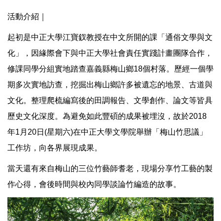
活動介紹｜
起初是中正大學江寶釵教授在中文所開的課「通俗文學與文
化」，因緣際會下與中正大學社會責任實踐計畫團隊合作，
修課同學分組實地踏查嘉義縣梅山鄉18個村落。歷經一個學
期多次實地訪查，挖掘出梅山鄉許多被遺忘的地景、古道與
文化。整理爬梳編寫後的田調報告、文學創作、論文等皆具
歷史文化深度。為避免如此豐碩的成果被埋沒，故於2018
年1月20日(星期六)在中正大學文學院舉辦「梅山竹思議」
工作坊，向各界展現成果。
當天還有來自梅山的三位竹藝師耆老，現場分享竹工藝的製
作心得，會後時間與校內同學談論竹編造的故事。