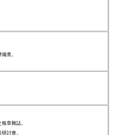
。
辦備查。
之報章雜誌。
性研討會。