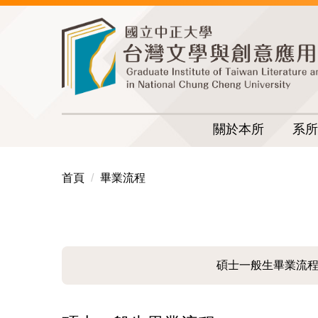
跳
到
主
要
內
容
區
關於本所
系所
首頁
畢業流程
碩士一般生畢業流