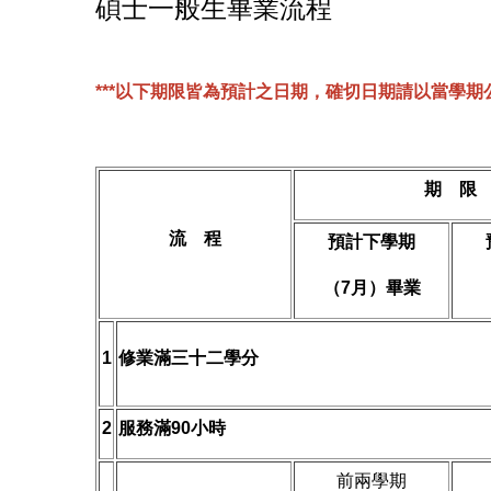
碩士一般生畢業流程
***以下期限皆為預計之日期，確切日期請以當學期
期 限
流 程
預計下學期
（
7
月）畢業
1
修業滿三十二學分
2
服務滿
90
小時
前兩學期