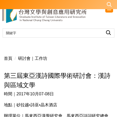
跳
到
主
要
內
容
區
首頁
研討會｜工作坊
第三屆東亞漢詩國際學術研討會：漢詩
與區域文學
時間｜2017年10月07-08日
地點｜砂拉越•詩巫•晶木酒店
辦理單位｜馬來西亞漢學研究會、馬來西亞詩詞研究總會、