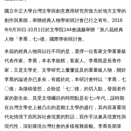
國立中正大學台灣文學與創意應用研究所致力於地方文學的
創作與累積，舉辦經典人物學術研討會已行之有年。2016
年9月30日-10月1日於文學院144會議廳舉辦「第八屆經典
人物「李喬．七○後」國際學術研討會。
本屆的經典人物與以往不同的是，選擇一位客家文學重量級
代表作家。李喬，本名李能棋，客家人。李喬既是長青作
家，又是文學史、文學研究上屢屢提及的重量級人物，關於
李喬的論述亦已多矣，有鑑於此，本研討會特以「李喬．七
〇後」為徵稿發想，企盼從「七〇後」的切入點，發掘老作
家的新生命。其受文壇矚目的時間點是在七○年代，該時期
在台灣文學史上被凸出的是鄉土文學的盛行，其內容著重現
代化情境下庶民與社會現實的對話，寫作手法兼具現實性與
現代性，深刻展現台灣社會的多樣複雜面貌。李喬長期筆