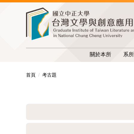
跳
到
主
要
內
容
區
關於本所
系所
首頁
考古題