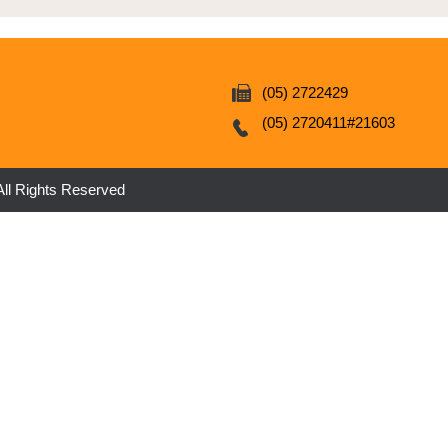
(05) 2722429
(05) 2720411#21603
ghts Reserved